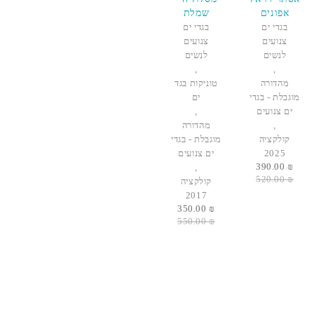
אפונים
שמלת
רשת
בגדי ים
בגדי ים
תיקתקים
צנועים
צנועים
כחול במבוק
לנשים
לנשים
,
,
מהדורה
טוניקות בגד
מוגבלת - בגדי
ים
ים צנועים
,
,
מהדורה
קולקציה
מוגבלת - בגדי
2025
ים צנועים
390.00
₪
,
520.00
₪
קולקציה
2017
350.00
₪
550.00
₪
פרטים ליצירת קשר
כתובת
הדולב צורן , קדימה צורן