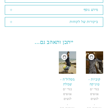
מידע נוסף
ביקורות של לקוחות
ייתכן ותאהב גם…
אזל המלאי
אזל המלאי
קוביות -
מסלול'ה -
טוניקה
שמלת
ארוכה
בגדי ים
בגדי ים
תיקתקים
צנועים
קוביות
צנועים
כחול נייבי
לנשים
שחור לבן
לנשים
,
,