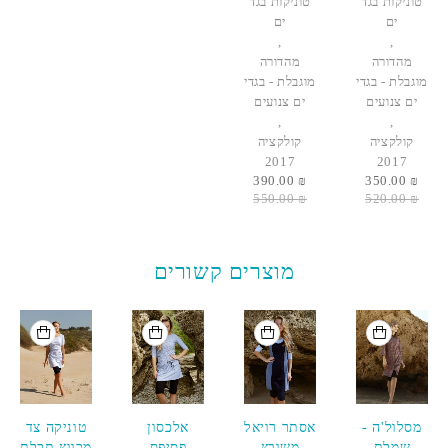
טוניקות בגד
טוניקות בגד
ים
ים
,
,
מהדורה
מהדורה
מוגבלת - בגדי
מוגבלת - בגדי
ים צנועים
ים צנועים
,
,
קולקציה
קולקציה
2017
2017
390.00
₪
350.00
₪
550.00
₪
520.00
₪
מוצרים קשורים
אזל המלאי
-130 ₪
אזל המלאי
מסלול'ה -
אסתר רויאל
אלכסון
טוניקה צד
שמלת
משובץ
פסיפס
מכווץ תכלת